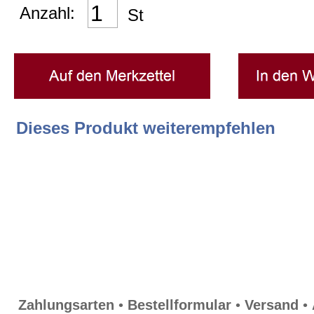
Anzahl:
St
Widerrufsrecht
Datenschutz
EULLe
Dieses Produkt weiterempfehlen
Weissweine Weisswein Weißweine
trocken weiss
Zahlungsarten
•
Bestellformular
•
Versand
•