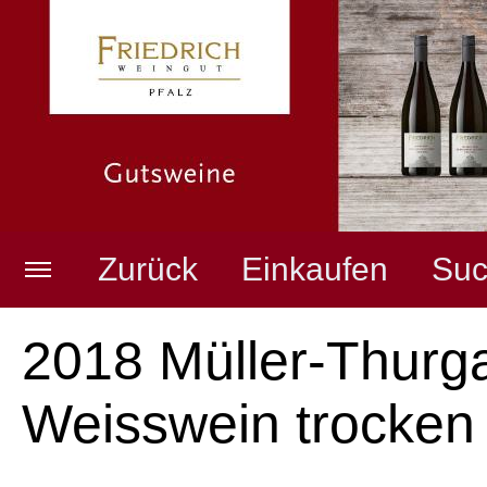
Zurück
Einkaufen
Suc
Weingut
Merkzettel anzeigen
2018 Müller-Thurg
Weisswein trocken
Pfälzer Weine
Warenkorb anzeigen
(
0
Artikel,
0,00
EUR)