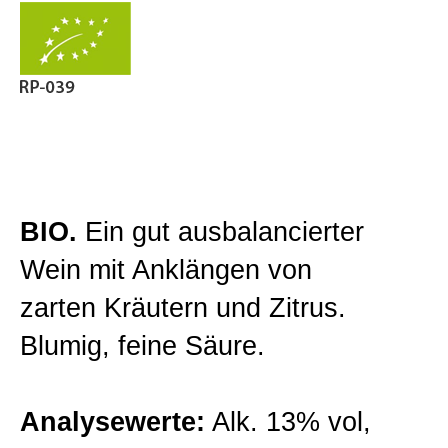
Gutsweine
Zur Kasse gehen
Lagenweine
Mein Konto
Classic Linie
BIO.
Ein gut ausbalancierter
Premiumweine
Wein mit Anklängen von
zarten Kräutern und Zitrus.
Barriqueweine
Blumig, feine Säure.
Sekt/Traubensaft
Analysewerte:
Alk. 13% vol,