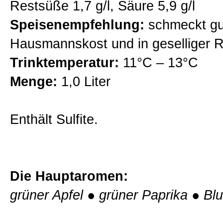
Restsüße 1,7 g/l, Säure 5,9 g/l
Fritzl Weine
Speisenempfehlung:
schmeckt gu
Hausmannskost und in geselliger 
Naturwein
Trinktemperatur:
11°C – 13°C
Menge:
1,0 Liter
Probierpakete
Enthält Sulfite.
Auszeichnungen
Weinprobe im Weingut
Die Hauptaromen:
grüner Apfel
●
grüner Paprika
●
Bl
Kontakt