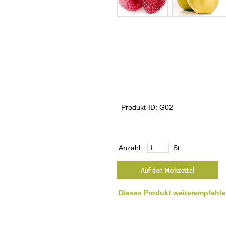
Produkt-ID: G02
Anzahl:
St
Dieses Produkt weiterempfehl
Rotweine Rotwein rot halbtrocken