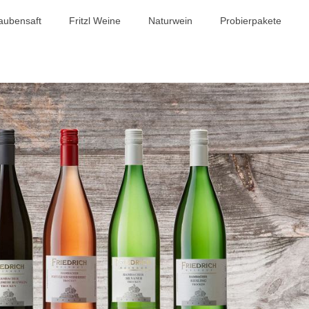
aubensaft
Fritzl Weine
Naturwein
Probierpakete