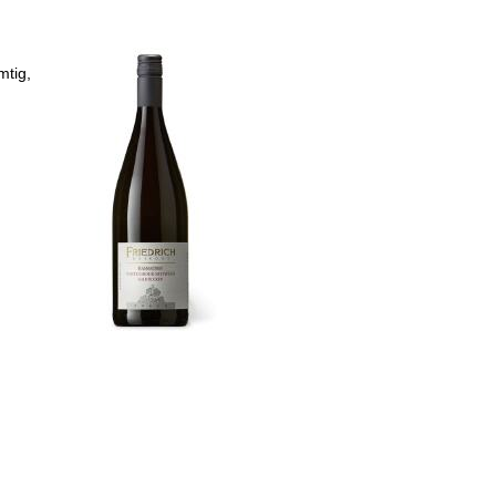
mtig,