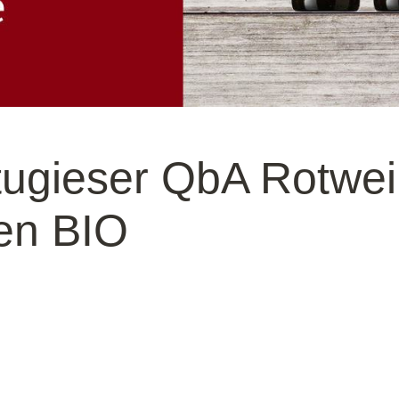
tugieser QbA Rotwe
en BIO