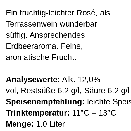
Gutsweine
Ein fruchtig-leichter Rosé, als
Zur Kasse gehen
Terrassenwein wunderbar
Lagenweine
süffig. Ansprechendes
Mein Konto
Erdbeeraroma. Feine,
Classic Linie
aromatische Frucht.
Premiumweine
Analysewerte:
Alk. 12,0%
vol, Restsüße 6,2 g/l, Säure 6,2 g/l
Barriqueweine
Speisenempfehlung:
leichte Spei
Trinktemperatur:
11°C – 13°C
Sekt/Traubensaft
Menge:
1,0 Liter