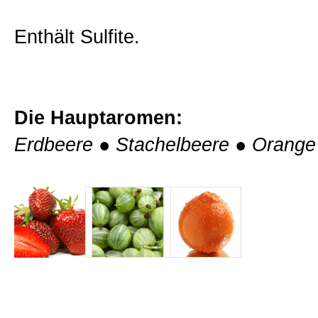
Probierpakete
Enthält Sulfite.
Auszeichnungen
Die Hauptaromen:
Auslieferungstermine
Erdbeere
●
Stachelbeere
●
Orange
Weinprobe im Weingut
Kontakt
Allgemein