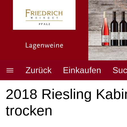
Zurück
Einkaufen
Suc
Weingut
Merkzettel anzeigen
2018 Riesling Kabi
trocken
Pfälzer Weine
Warenkorb anzeigen
(
0
Artikel,
0,00
EUR)