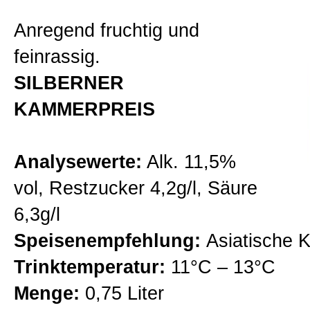
Gutsweine
Anregend fruchtig und
Zur Kasse gehen
feinrassig.
Lagenweine
SILBERNER
Mein Konto
KAMMERPREIS
Classic Linie
Analysewerte:
Alk. 11,5%
Premiumweine
vol, Restzucker 4,2g/l, Säure
6,3g/l
Barriqueweine
Speisenempfehlung:
Asiatische 
Trinktemperatur:
11°C – 13°C
Sekt/Traubensaft
Menge:
0,75 Liter