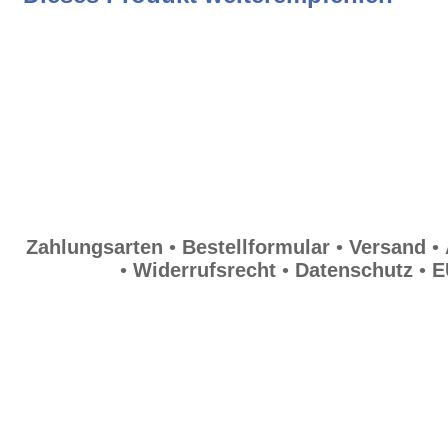
Widerrufsrecht
Weissweine Weißweine Weisswein
Datenschutz
trocken Riesling Kabinett weiss
EULLe
Zahlungsarten
•
Bestellformular
•
Versand
•
•
Widerrufsrecht
•
Datenschutz
•
E