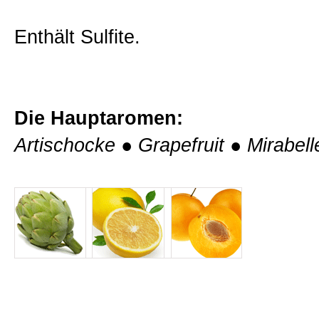
Fritzl Weine
Enthält Sulfite.
Naturwein
Die Hauptaromen:
Probierpakete
Artischocke
●
Grapefruit
●
Mirabell
Auszeichnungen
Weinprobe im Weingut
Kontakt