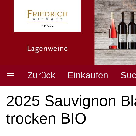
Zurück
Einkaufen
Suc
Weingut
Merkzettel anzeigen
2025 Sauvignon Bl
trocken BIO
Pfälzer Weine
Warenkorb anzeigen
(
0
Artikel,
0,00
EUR)