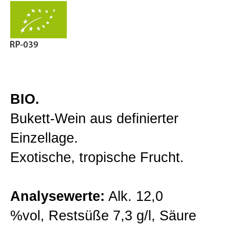
Gutsweine
Zur Kasse gehen
Lagenweine
Mein Konto
Classic Linie
BIO.
Bukett-Wein aus definierter
Premiumweine
Einzellage.
Exotische, tropische Frucht.
Barriqueweine
Analysewerte:
Alk. 12,0
Sekt/Traubensaft
%vol, Restsüße 7,3 g/l, Säure