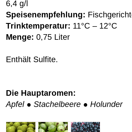
6,4 g/l
Fritzl Weine
Speisenempfehlung:
Fischgerich
Trinktemperatur:
11°C – 12°C
Naturwein
Menge:
0,75 Liter
Probierpakete
Enthält Sulfite.
Auszeichnungen
Die Hauptaromen:
Weinprobe im Weingut
Apfel
●
Stachelbeere
●
Holunder
Kontakt