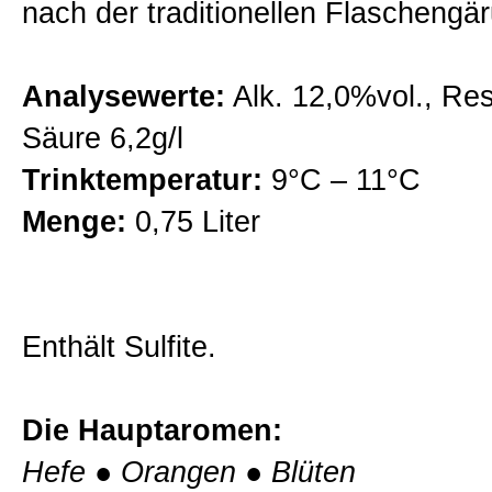
nach der traditionellen Flascheng
Fritzl Weine
Analysewerte:
Alk. 12,0%vol., Res
Naturwein
Säure 6,2g/l
Trinktemperatur:
9°C – 11°C
Probierpakete
Menge:
0,75 Liter
Auszeichnungen
Enthält Sulfite.
Weinprobe im Weingut
Die Hauptaromen:
Kontakt
Hefe
●
Orangen
●
Blüten