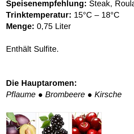
Speisenempfehlung:
Steak, Roul
Fritzl Weine
Trinktemperatur:
15°C – 18°C
Menge:
0,75 Liter
Naturwein
Enthält Sulfite.
Probierpakete
Auszeichnungen
Die Hauptaromen:
Pflaume
●
Brombeere
●
Kirsche
Weinprobe im Weingut
Kontakt