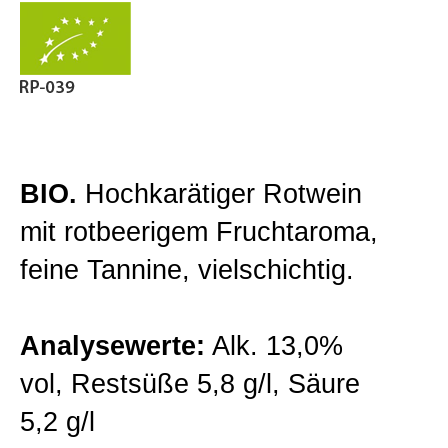
Gutsweine
Zur Kasse gehen
Lagenweine
Mein Konto
Classic Linie
BIO.
Hochkarätiger Rotwein
mit rotbeerigem Fruchtaroma,
Premiumweine
feine Tannine, vielschichtig.
Barriqueweine
Analysewerte:
Alk. 13,0%
vol, Restsüße 5,8 g/l, Säure
Sekt/Traubensaft
5,2 g/l