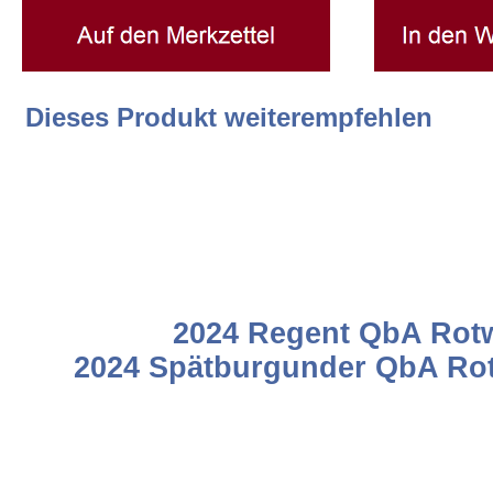
Widerrufsrecht
Datenschutz
Dieses Produkt weiterempfehlen
EULLe
Rotweine Rotwein trocken Caberne
Dorsa rot
2024 Regent QbA Rotw
2024 Spätburgunder QbA Rot