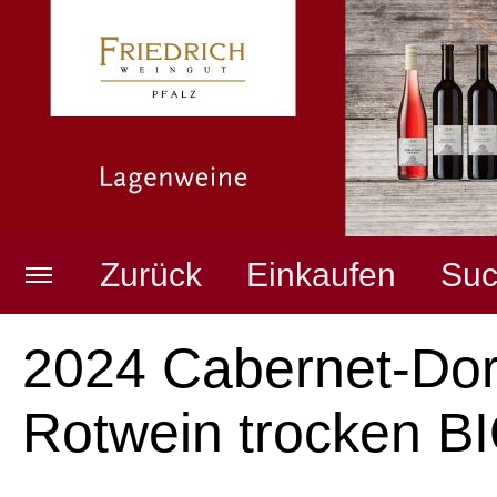
Zurück
Einkaufen
Suc
Weingut
Merkzettel anzeigen
2024 Cabernet-Do
Rotwein trocken B
Pfälzer Weine
Warenkorb anzeigen
(
0
Artikel,
0,00
EUR)