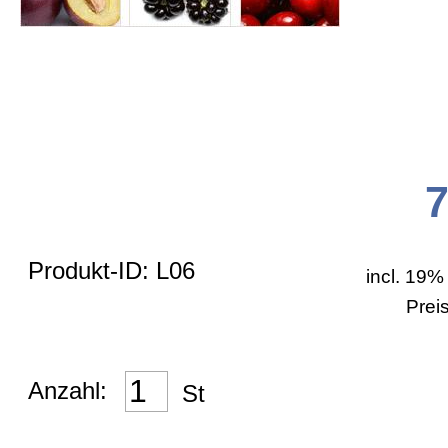
Allgemein
Zahlungsarten
Bestellformular
Versand
Produkt-ID: L06
incl. 19%
Prei
AGB
Anzahl:
St
Impressum